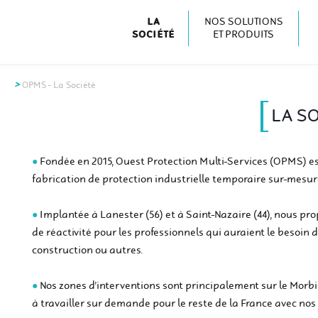
LA
NOS SOLUTIONS
SOCIÉTÉ
ET PRODUITS
n Multi-Services Saint-Nazaire
OPMS
-
La Société
LA SO
Fondée en 2015, Ouest Protection Multi-Services (OPMS) est
fabrication de protection industrielle temporaire sur-mesure 
Implantée à Lanester (56) et à Saint-Nazaire (44), nous pro
de réactivité pour les professionnels qui auraient le besoi
construction ou autres.
Nos zones d’interventions sont principalement sur le Morb
à travailler sur demande pour le reste de la France avec nos