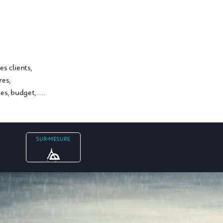
s clients,
res,
es, budget, ….
SUR-MESURE